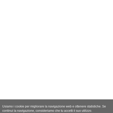
Usiamo i cookie per migliorare la navigazione web e ottenere statistiche. Se
continui la navigazione, consideriamo che tu accetti il suo utilizzo.