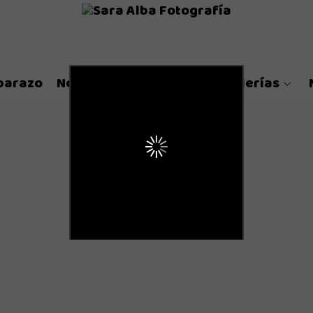
barazo
Newborn
Smash Cake
Galerías