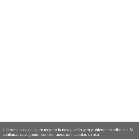
Utilizamos cookies para mejorar la navegación web y obtener estadísticas. Si
continuas navegando, consideramos que aceptas su uso.